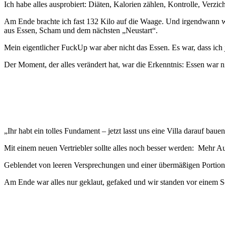
Ich habe alles ausprobiert: Diäten, Kalorien zählen, Kontrolle, Verzi
Am Ende brachte ich fast 132 Kilo auf die Waage. Und irgendwann wur
aus Essen, Scham und dem nächsten „Neustart“.
Mein eigentlicher FuckUp war aber nicht das Essen. Es war, dass ich 
Der Moment, der alles verändert hat, war die Erkenntnis: Essen war 
René Kleinau
„Ihr habt ein tolles Fundament – jetzt lasst uns eine Villa darauf bauen
Mit einem neuen Vertriebler sollte alles noch besser werden: Mehr A
Geblendet von leeren Versprechungen und einer übermäßigen Portion 
Am Ende war alles nur geklaut, gefaked und wir standen vor einem 
Lisa Bastian