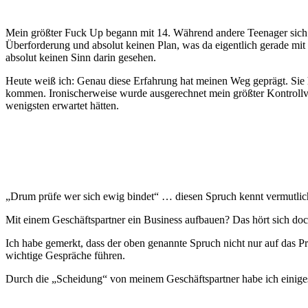
Mein größter Fuck Up begann mit 14. Während andere Teenager sich Ge
Überforderung und absolut keinen Plan, was da eigentlich gerade mi
absolut keinen Sinn darin gesehen.
Heute weiß ich: Genau diese Erfahrung hat meinen Weg geprägt. Sie 
kommen. Ironischerweise wurde ausgerechnet mein größter Kontrollv
wenigsten erwartet hätten.
Jochen Schröder
„Drum prüfe wer sich ewig bindet“ … diesen Spruch kennt vermutlich
Mit einem Geschäftspartner ein Business aufbauen? Das hört sich do
Ich habe gemerkt, dass der oben genannte Spruch nicht nur auf das P
wichtige Gespräche führen.
Durch die „Scheidung“ von meinem Geschäftspartner habe ich einiges
Nadine Hofmann